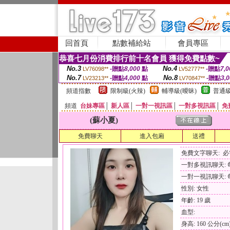
回首頁
點數補給站
會員專區
恭喜七月份消費排行前十名會員 獲得免費點數~
No.3
No.4
-贈點
8,000
點
-贈點
7,0
LV76098**
LV52777**
No.7
No.8
-贈點
4,000
點
-贈點
3,
LV23213**
LV70847**
頻道指數
限制級(火辣)
輔導級(曖昧)
普通級
頻道
台妹專區
│
新人區
│
一對一視訊區
│
一對多視訊區
│
免
(蘇小夏)
免費聊天
進入包廂
送禮
免費文字聊天: 
一對多視訊聊天: 每
一對一視訊聊天: 每
性別: 女性
年齡: 19 歲
血型:
身高: 160 公分(cm