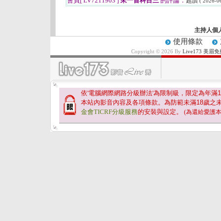
會員[ LV7211903 ]
來一首科目三
的評論：
超讚
( 2026-0
主持人個
使用條款
Copyright © 2026 By
Live173 
依'電腦網際網路分級辦法'為限制級，限定為年滿
1
本站內影音內容及各項條款。為防範未滿
18
歲之
金會TICRF分級服務
的安裝與設定。
(為還給愛護