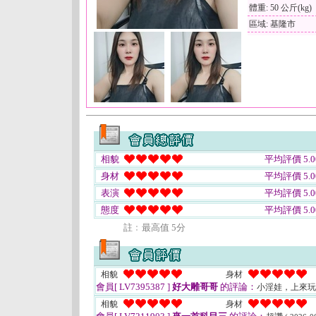
體重: 50 公斤(kg)
區域: 基隆市
相貌
平均評價 5.0
身材
平均評價 5.0
表演
平均評價 5.0
態度
平均評價 5.0
註﹕最高值 5分
相貌
身材
會員[ LV7395387 ]
好大雕哥哥
的評論：
小淫娃，上來
相貌
身材