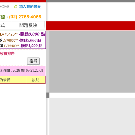
方式
問題反映
-贈點
9,000
點
LV75426**
6
-贈點
5,000
點
LV76835**
10
-贈點
1,000
點
LV76400**
收費排序
 : 2026-08-09 21:22:08
的最愛
說明