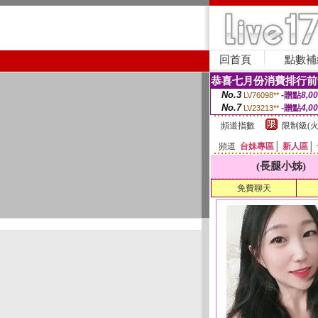
回首頁
點數補
恭喜七月份消費排行前
No.3
-贈點
8,0
LV76098**
No.7
-贈點
4,0
LV23213**
頻道指數
限制級(火
頻道
台妹專區
│
新人區
│
(長腿小姊)
免費聊天