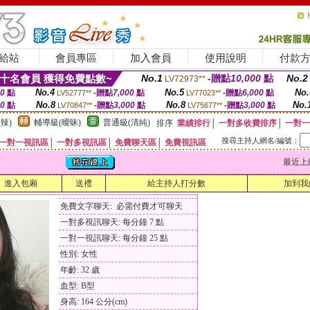
給站
會員專區
加入會員
使用說明
付款
十名會員 獲得免費點數~
No.1
-贈點
10,000
點
No.2
LV72973**
No.4
No.5
No.
00
點
-贈點
7,000
點
-贈點
6,000
點
LV52777**
LV77023**
No.8
No.8
No.
00
點
-贈點
3,000
點
-贈點
3,000
點
LV70847**
LV75677**
辣)
輔導級(曖昧)
普通級(清純)
排序
業績排行
│
一對多收費排序
│
一對一
搜尋主持人網名/編號：
一對一視訊區
│
一對多視訊區
│
免費聊天區
│
免費視訊區
最近上線時間
進入包廂
送禮
給主持人打分數
加到我
免費文字聊天: 必需付費才可聊天
一對多視訊聊天: 每分鐘 7 點
一對一視訊聊天: 每分鐘 25 點
性別: 女性
年齡: 32 歲
血型: B型
身高: 164 公分(cm)