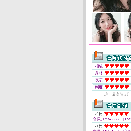
相貌
身材
表演
態度
註﹕最高值 5分
相貌
會員[ LV3422779 ]
Jea
相貌