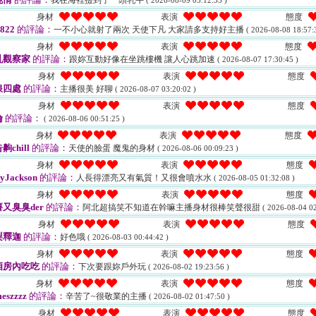
我在海裡撿到了一頭乳牛
( 2026-08-09 03:12:33 )
身材
表演
態度
822
的評論：
一不小心就射了兩次 天使下凡 大家請多支持好主播
( 2026-08-08 18:57:
身材
表演
態度
乳觀察家
的評論：
跟妳互動好像在坐跳樓機 讓人心跳加速
( 2026-08-07 17:30:45 )
身材
表演
態度
浪四處
的評論：
主播很美 好聊
( 2026-08-07 03:20:02 )
身材
表演
態度
倫
的評論：
( 2026-08-06 00:51:25 )
身材
表演
態度
齁chill
的評論：
天使的臉蛋 魔鬼的身材
( 2026-08-06 00:09:23 )
身材
表演
態度
yJackson
的評論：
人長得漂亮又有氣質！又很會噴水水
( 2026-08-05 01:32:08 )
身材
表演
態度
又臭臭der
的評論：
阿北超搞笑不知道在幹嘛主播身材很棒笑聲很甜
( 2026-08-04 02
身材
表演
態度
梨釋迦
的評論：
好色哦
( 2026-08-03 00:44:42 )
身材
表演
態度
廂房內吃吃
的評論：
下次要跟妳戶外玩
( 2026-08-02 19:23:56 )
身材
表演
態度
eszzzz
的評論：
辛苦了~很敬業的主播
( 2026-08-02 01:47:50 )
身材
表演
態度