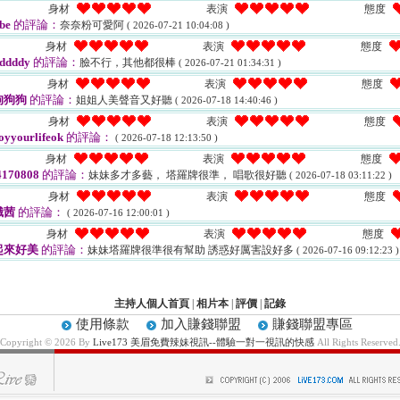
身材
表演
態度
be
的評論：
奈奈粉可愛阿
( 2026-07-21 10:04:08 )
身材
表演
態度
ddddy
的評論：
臉不行，其他都很棒
( 2026-07-21 01:34:31 )
身材
表演
態度
狗狗狗
的評論：
姐姐人美聲音又好聽
( 2026-07-18 14:40:46 )
身材
表演
態度
oyyourlifeok
的評論：
( 2026-07-18 12:13:50 )
身材
表演
態度
170808
的評論：
妹妹多才多藝， 塔羅牌很準， 唱歌很好聽
( 2026-07-18 03:11:22 )
身材
表演
態度
熾茜
的評論：
( 2026-07-16 12:00:01 )
身材
表演
態度
起來好美
的評論：
妹妹塔羅牌很準很有幫助 誘惑好厲害設好多
( 2026-07-16 09:12:23 )
主持人個人首頁
|
相片本
|
評價
|
記錄
使用條款
加入賺錢聯盟
賺錢聯盟專區
Copyright © 2026 By
Live173 美眉免費辣妹視訊--體驗一對一視訊的快感
All Rights Reserved