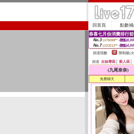
回首頁
點數補
恭喜七月份消費排行前
No.3
-贈點
8,0
LV76098**
No.7
-贈點
4,0
LV23213**
頻道指數
限制級(火
頻道
台妹專區
│
新人區
│
(九尾奈奈)
免費聊天