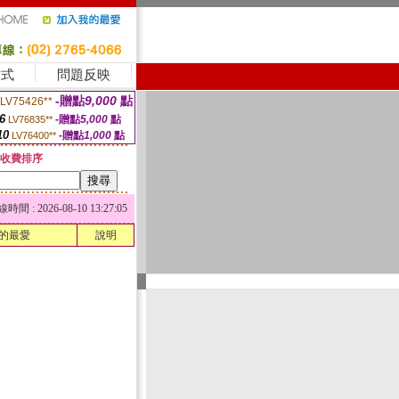
方式
問題反映
-贈點
9,000
點
LV75426**
6
-贈點
5,000
點
LV76835**
10
-贈點
1,000
點
LV76400**
收費排序
 : 2026-08-10 13:27:05
的最愛
說明