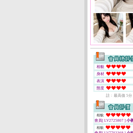
相貌
身材
表演
態度
註﹕最高值 5分
相貌
會員[ LV2725807 ]
小
相貌
會員[ LV7702368 ]
小