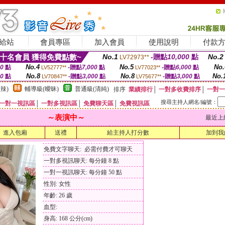
給站
會員專區
加入會員
使用說明
付款
十名會員 獲得免費點數~
No.1
-贈點
10,000
點
No.2
LV72973**
No.4
No.5
No.
00
點
-贈點
7,000
點
-贈點
6,000
點
LV52777**
LV77023**
No.8
No.8
No.
00
點
-贈點
3,000
點
-贈點
3,000
點
LV70847**
LV75677**
辣)
輔導級(曖昧)
普通級(清純)
排序
業績排行
│
一對多收費排序
│
一對一
搜尋主持人網名/編號：
一對一視訊區
│
一對多視訊區
│
免費聊天區
│
免費視訊區
～表演中～
最近上線時間
進入包廂
送禮
給主持人打分數
加到我
免費文字聊天: 必需付費才可聊天
一對多視訊聊天: 每分鐘 8 點
一對一視訊聊天: 每分鐘 50 點
性別: 女性
年齡: 26 歲
血型:
身高: 168 公分(cm)