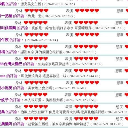
帥氣
的評論：
漂亮美女主播
( 2026-08-01 06:57:32 )
身材
表演
態度
有一把槍
的評論：
到此一遊
( 2026-07-24 12:32:27 )
身材
表演
態度
嵐叫供酒陶
的評論：
真的是一線包包 噴好多水水 哥愛哩幾拜
( 2026-07-23 00:52:16 )
身材
表演
態度
迷午夜
的評論：
( 2026-07-22 23:16:13 )
身材
表演
態度
福福
的評論：
謝謝奈奈 真的很開心很舒服
( 2026-07-22 16:07:55 )
身材
表演
態度
688台灣大雞巴
的評論：
仙姑奈奈塔羅牌超準
( 2026-07-22 00:51:16 )
身材
表演
態度
uto
的評論：
即使流浪海外 還是喜歡這一味
( 2026-07-21 23:44:42 )
身材
表演
態度
美小泡芙
的評論：
美女晚上會上嗎
( 2026-07-21 19:37:50 )
身材
表演
態度
小蚊子
的評論：
本人很可愛～ 胸部很大喔
( 2026-07-21 12:27:56 )
身材
表演
態度
周鳥
的評論：
抱歉上次沒點斷了 你是吃可愛長大的嗎 挖鼻孔也讓我硬
( 2026-07-21 11
身材
表演
態度
北奧懶叫
的評論：
超愛被主播瞪，被奈奈欺負到肉棒勃起了
( 2026-07-21 10:15:03 )