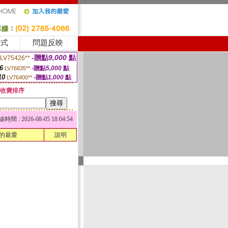
方式
問題反映
-贈點
9,000
點
LV75426**
6
-贈點
5,000
點
LV76835**
10
-贈點
1,000
點
LV76400**
收費排序
 : 2026-08-05 18:04:54
的最愛
說明