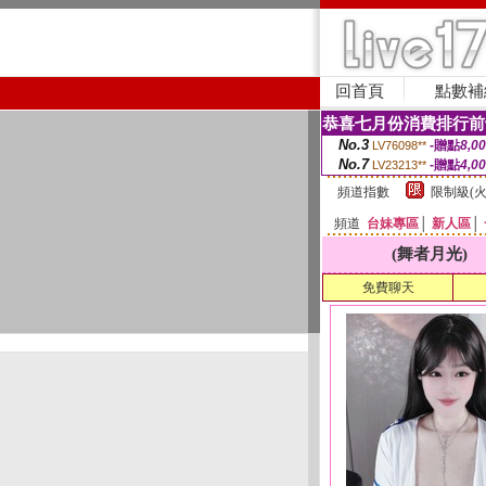
回首頁
點數補
恭喜七月份消費排行前
No.3
-贈點
8,0
LV76098**
No.7
-贈點
4,0
LV23213**
頻道指數
限制級(火
頻道
台妹專區
│
新人區
│
(舞者月光)
免費聊天