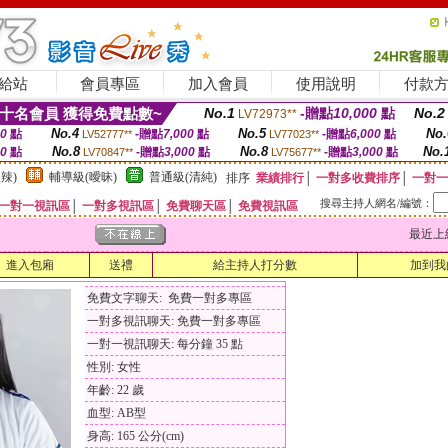
給站
會員專區
加入會員
使用說明
付款
十名會員 獲得免費點數~
No.1
-贈點
10,000
點
No.2
LV72973**
No.4
No.5
No.
00
點
-贈點
7,000
點
-贈點
6,000
點
LV52777**
LV77023**
No.8
No.8
No.
00
點
-贈點
3,000
點
-贈點
3,000
點
LV70847**
LV75677**
辣)
輔導級(曖昧)
普通級(清純)
排序
業績排行
│
一對多收費排序
│
一對一
搜尋主持人網名/編號：
一對一視訊區
│
一對多視訊區
│
免費聊天區
│
免費視訊區
最近上線時間
進入包廂
送禮
給主持人打分數
加到我
免費文字聊天: 免費一對多專區
一對多視訊聊天: 免費一對多專區
一對一視訊聊天: 每分鐘 35 點
性別: 女性
年齡: 22 歲
血型: AB型
身高: 165 公分(cm)