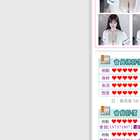
相貌
身材
表演
態度
註﹕最高值 5分
相貌
會員[ LV7571907 ]
霸
相貌