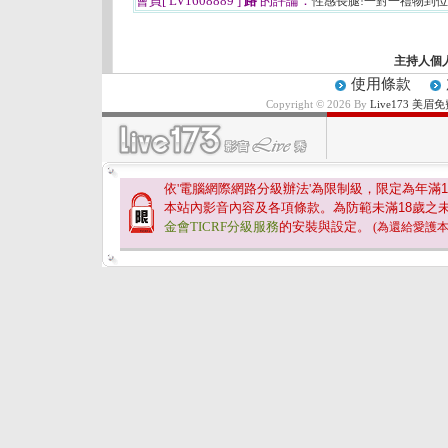
會員[ LV1608889 ]
路
的評論：
性感長腿!一對一禮物到
主持人個
使用條款
Copyright © 2026 By
Live173 
依'電腦網際網路分級辦法'為限制級，限定為年滿
1
本站內影音內容及各項條款。為防範未滿
18
歲之
金會TICRF分級服務
的安裝與設定。
(為還給愛護