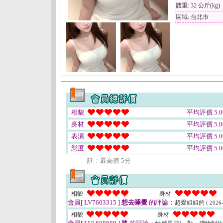
體重: 32 公斤(kg)
區域: 台北市
相貌
平均評價 5.0
身材
平均評價 5.0
表演
平均評價 5.0
態度
平均評價 5.0
註﹕最高值 5分
相貌
身材
會員[ LV7603315 ]
想去睡覺
的評論：
超愛姐姐的
( 2026
相貌
身材