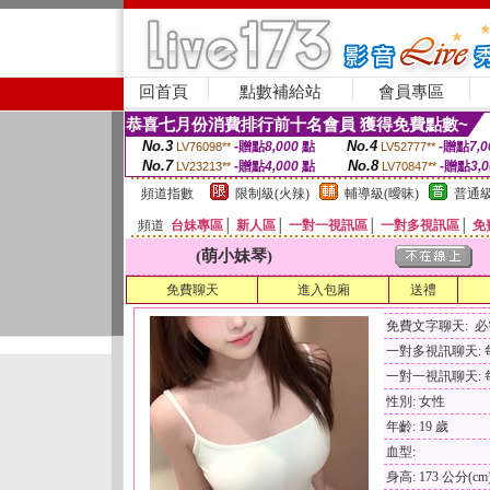
回首頁
點數補給站
會員專區
恭喜七月份消費排行前十名會員 獲得免費點數~
No.3
No.4
-贈點
8,000
點
-贈點
7,0
LV76098**
LV52777**
No.7
No.8
-贈點
4,000
點
-贈點
3,
LV23213**
LV70847**
頻道指數
限制級(火辣)
輔導級(曖昧)
普通級
頻道
台妹專區
│
新人區
│
一對一視訊區
│
一對多視訊區
│
免
(萌小妹琴)
免費聊天
進入包廂
送禮
免費文字聊天: 
一對多視訊聊天: 每
一對一視訊聊天: 每
性別: 女性
年齡: 19 歲
血型:
身高: 173 公分(cm