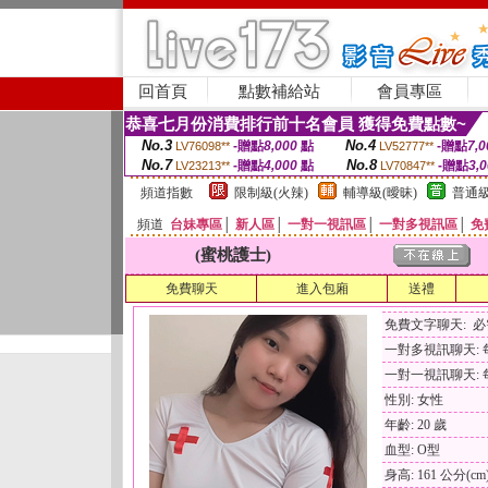
回首頁
點數補給站
會員專區
恭喜七月份消費排行前十名會員 獲得免費點數~
No.3
No.4
-贈點
8,000
點
-贈點
7,0
LV76098**
LV52777**
No.7
No.8
-贈點
4,000
點
-贈點
3,
LV23213**
LV70847**
頻道指數
限制級(火辣)
輔導級(曖昧)
普通級
頻道
台妹專區
│
新人區
│
一對一視訊區
│
一對多視訊區
│
免
(蜜桃護士)
免費聊天
進入包廂
送禮
免費文字聊天: 
一對多視訊聊天: 每
一對一視訊聊天: 每
性別: 女性
年齡: 20 歲
血型: O型
身高: 161 公分(cm