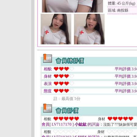
體重: 45 公斤(kg)
區域: 南投縣
相貌
平均評價 3.9
身材
平均評價 3.9
表演
平均評價 3.9
態度
平均評價 3.9
註﹕最高值 5分
相貌
身材
會員[ LV7117170 ]
小紘紘
的評論：
沒點了???妹妹很可
相貌
身材