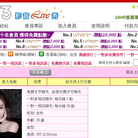
給站
會員專區
加入會員
使用說明
付款
十名會員 獲得免費點數~
No.1
-贈點
10,000
點
No.2
LV72973**
No.4
No.5
No.
00
點
-贈點
7,000
點
-贈點
6,000
點
LV52777**
LV77023**
No.8
No.8
No.
00
點
-贈點
3,000
點
-贈點
3,000
點
LV70847**
LV75677**
辣)
輔導級(曖昧)
普通級(清純)
排序
業績排行
│
一對多收費排序
│
一對一
搜尋主持人網名/編號：
一對一視訊區
│
一對多視訊區
│
免費聊天區
│
免費視訊區
最近上線時間
進入包廂
送禮
給主持人打分數
加到我
免費文字聊天: 必需付費才可聊天
一對多視訊聊天: 每分鐘 5 點
一對一視訊聊天: 每分鐘 20 點
性別: 女性
年齡: 20 歲
血型:
身高: 165 公分(cm)