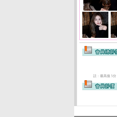
註﹕最高值 5分