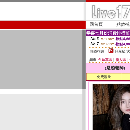
回首頁
點數補
恭喜七月份消費排行前
No.3
-贈點
8,0
LV76098**
No.7
-贈點
4,0
LV23213**
頻道指數
限制級(火
頻道
台妹專區
│
新人區
│
(是趙老師)
免費聊天