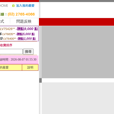
方式
問題反映
-贈點
9,000
點
LV75426**
6
-贈點
5,000
點
LV76835**
10
-贈點
1,000
點
LV76400**
收費排序
 : 2026-08-07 01:55:30
的最愛
說明