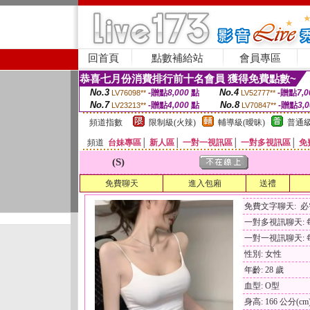
回首頁
點數補給站
會員專區
恭喜七月份消費排行前十名會員 獲得免費點數~
No.3
No.4
-贈點
8,000
點
-贈點
7,0
LV76098**
LV52777**
No.7
No.8
-贈點
4,000
點
-贈點
3,
LV23213**
LV70847**
頻道指數
限制級(火辣)
輔導級(曖昧)
普通級
頻道
台妹專區
│
新人區
│
一對一視訊區
│
一對多視訊區
│
免
(S)
免費聊天
進入包廂
送禮
免費文字聊天: 
一對多視訊聊天: 每
一對一視訊聊天: 每
性別: 女性
年齡: 28 歲
血型: O型
身高: 166 公分(cm