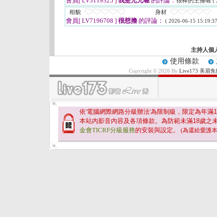
會員[ LV3119325 ]
我是元元喔
的評論：
很棒的主播喔
(
相貌
身材
會員[ LV7196708 ]
很想擼
的評論：
( 2026-06-15 15:19:37
主持人個
使用條款
Copyright © 2026 By
Live173 
依'電腦網際網路分級辦法'為限制級，限定為年滿
1
本站內影音內容及各項條款。為防範未滿
18
歲之
金會TICRF分級服務
的安裝與設定。
(為還給愛護