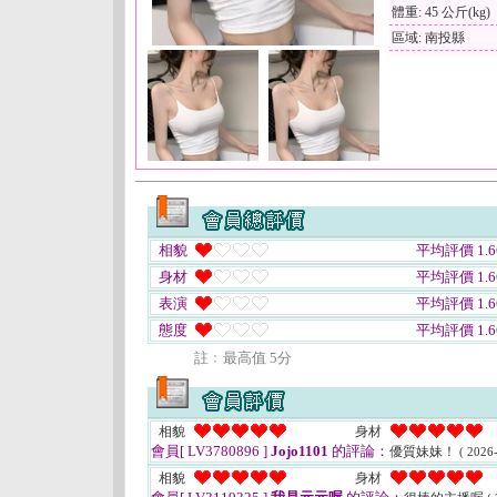
體重: 45 公斤(kg)
區域: 南投縣
相貌
平均評價 1.6
身材
平均評價 1.6
表演
平均評價 1.6
態度
平均評價 1.6
註﹕最高值 5分
相貌
身材
會員[ LV3780896 ]
Jojo1101
的評論：
優質妹妹！
( 2026
相貌
身材