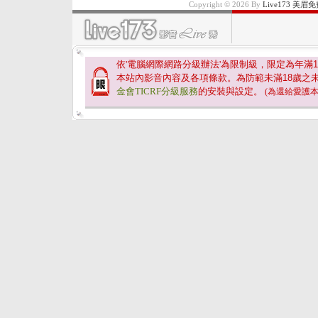
Copyright © 2026 By
Live173 
依'電腦網際網路分級辦法'為限制級，限定為年滿
1
本站內影音內容及各項條款。為防範未滿
18
歲之
金會TICRF分級服務
的安裝與設定。
(為還給愛護