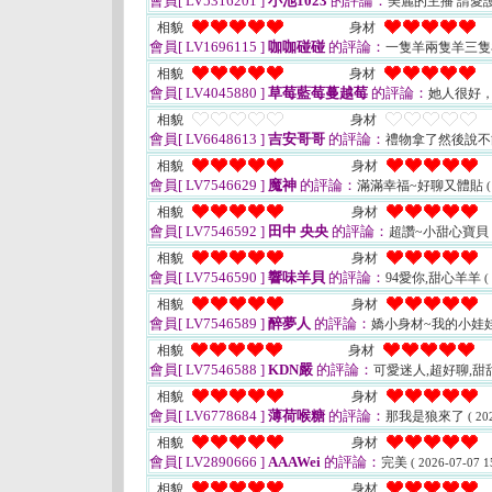
會員[ LV5316201 ]
小池1023
的評論：
美麗的主播 請愛
相貌
身材
會員[ LV1696115 ]
咖咖碰碰
的評論：
一隻羊兩隻羊三隻
相貌
身材
會員[ LV4045880 ]
草莓藍莓蔓越莓
的評論：
她人很好
相貌
身材
會員[ LV6648613 ]
吉安哥哥
的評論：
禮物拿了然後說
相貌
身材
會員[ LV7546629 ]
魔神
的評論：
滿滿幸福~好聊又體貼
(
相貌
身材
會員[ LV7546592 ]
田中 央央
的評論：
超讚~小甜心寶貝
相貌
身材
會員[ LV7546590 ]
響味羊貝
的評論：
94愛你,甜心羊羊
(
相貌
身材
會員[ LV7546589 ]
醉夢人
的評論：
嬌小身材~我的小娃
相貌
身材
會員[ LV7546588 ]
KDN嚴
的評論：
可愛迷人,超好聊,甜
相貌
身材
會員[ LV6778684 ]
薄荷喉糖
的評論：
那我是狼來了
( 20
相貌
身材
會員[ LV2890666 ]
AAAWei
的評論：
完美
( 2026-07-07 1
相貌
身材