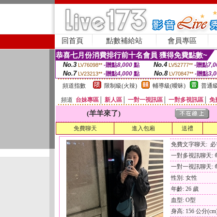
回首頁
點數補給站
會員專區
恭喜七月份消費排行前十名會員 獲得免費點數~
No.3
No.4
-贈點
8,000
點
-贈點
7,0
LV76098**
LV52777**
No.7
No.8
-贈點
4,000
點
-贈點
3,
LV23213**
LV70847**
頻道指數
限制級(火辣)
輔導級(曖昧)
普通級
頻道
台妹專區
│
新人區
│
一對一視訊區
│
一對多視訊區
│
免
(羊羊來了)
免費聊天
進入包廂
送禮
免費文字聊天: 
一對多視訊聊天: 每
一對一視訊聊天: 每
性別: 女性
年齡: 26 歲
血型: O型
身高: 156 公分(cm