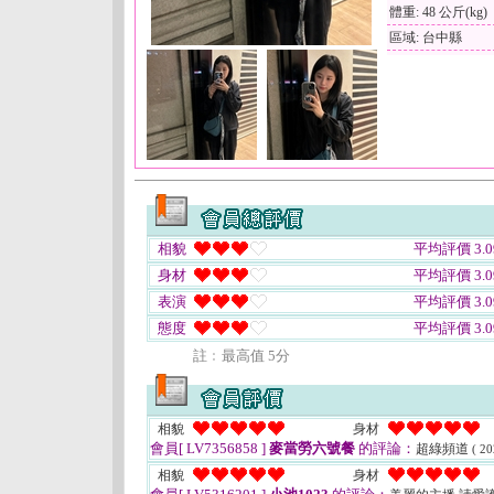
體重: 48 公斤(kg)
區域: 台中縣
相貌
平均評價 3.0
身材
平均評價 3.0
表演
平均評價 3.0
態度
平均評價 3.0
註﹕最高值 5分
相貌
身材
會員[ LV7356858 ]
麥當勞六號餐
的評論：
超綠頻道
( 20
相貌
身材