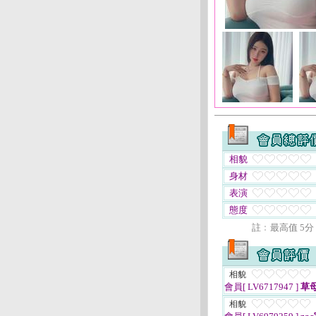
相貌
身材
表演
態度
註﹕最高值 5分
相貌
會員[ LV6717947 ]
草
相貌