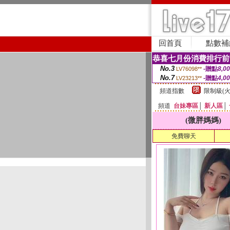
回首頁
點數補
恭喜七月份消費排行前
No.3
-贈點
8,0
LV76098**
No.7
-贈點
4,0
LV23213**
頻道指數
限制級(火
頻道
台妹專區
│
新人區
│
(微胖媽媽)
免費聊天