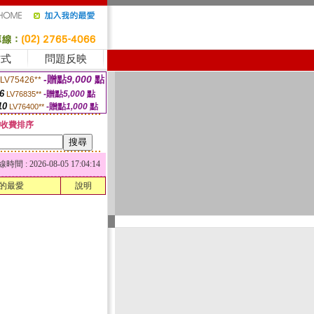
方式
問題反映
-贈點
9,000
點
LV75426**
6
-贈點
5,000
點
LV76835**
10
-贈點
1,000
點
LV76400**
收費排序
 : 2026-08-05 17:04:14
的最愛
說明