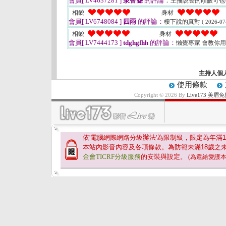
會員[ LV4637281 ]
泉智聾
的評論：
主播說長的順眼可包
相貌
身材
會員[ LV6748084 ]
四雨
的評論：
樓下說的真對
( 2026-07
相貌
身材
會員[ LV7444173 ]
tdghgfhh
的評論：
懶覺專家 會教你
主持人個
使用條款
Copyright © 2026 By
Live173 
依'電腦網際網路分級辦法'為限制級，限定為年滿
1
本站內影音內容及各項條款。為防範未滿
18
歲之
金會TICRF分級服務
的安裝與設定。
(為還給愛護