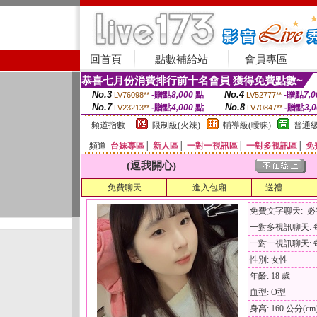
回首頁
點數補給站
會員專區
恭喜七月份消費排行前十名會員 獲得免費點數~
No.3
No.4
-贈點
8,000
點
-贈點
7,0
LV76098**
LV52777**
No.7
No.8
-贈點
4,000
點
-贈點
3,
LV23213**
LV70847**
頻道指數
限制級(火辣)
輔導級(曖昧)
普通級
頻道
台妹專區
│
新人區
│
一對一視訊區
│
一對多視訊區
│
免
(逗我開心)
免費聊天
進入包廂
送禮
免費文字聊天: 
一對多視訊聊天: 每
一對一視訊聊天: 每
性別: 女性
年齡: 18 歲
血型: O型
身高: 160 公分(cm