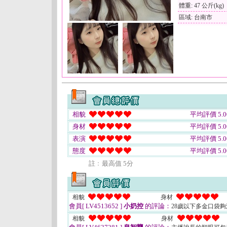
體重: 47 公斤(kg)
區域: 台南市
相貌
平均評價 5.0
身材
平均評價 5.0
表演
平均評價 5.0
態度
平均評價 5.0
註﹕最高值 5分
相貌
身材
會員[ LV4513652 ]
小奶控
的評論：
28歲以下多金口袋夠深
相貌
身材