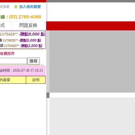
方式
問題反映
-贈點
9,000
點
LV75426**
6
-贈點
5,000
點
LV76835**
10
-贈點
1,000
點
LV76400**
收費排序
 : 2026-07-30 17:16:21
的最愛
說明