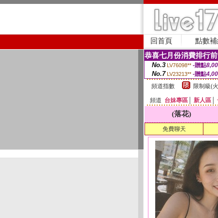
回首頁
點數補
恭喜七月份消費排行前
No.3
-贈點
8,0
LV76098**
No.7
-贈點
4,0
LV23213**
頻道指數
限制級(火
頻道
台妹專區
│
新人區
│
(落花)
免費聊天