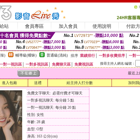
給站
會員專區
加入會員
使用說明
付款
十名會員 獲得免費點數~
No.1
-贈點
10,000
點
No.2
LV72973**
No.4
No.5
No.
00
點
-贈點
7,000
點
-贈點
6,000
點
LV52777**
LV77023**
No.8
No.8
No.
00
點
-贈點
3,000
點
-贈點
3,000
點
LV70847**
LV75677**
辣)
輔導級(曖昧)
普通級(清純)
排序
業績排行
│
一對多收費排序
│
一對一
搜尋主持人網名/編號：
一對一視訊區
│
一對多視訊區
│
免費聊天區
│
免費視訊區
最近上線時間
進入包廂
送禮
給主持人打分數
加到我
免費文字聊天: 必需付費才可聊天
一對多視訊聊天: 每分鐘 5 點
一對一視訊聊天: 每分鐘 20 點
性別: 女性
年齡: 28 歲
血型: O型
身高: 163 公分(cm)