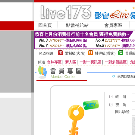
回首頁
點數補給站
會員專區
恭喜七月份消費排行前十名會員 獲得免費點數~
No.3
No.4
-贈點
8,000
點
-贈點
7,0
LV76098**
LV52777**
No.7
No.8
-贈點
4,000
點
-贈點
3,
LV23213**
LV70847**
頻道指數
限制級(火辣)
輔導級(曖昧)
普通級
頻道
台妹專區
│
新人區
│
一對一視訊區
│
一對多視訊區
│
免
我的點數銀
帳 號
密 碼
圖片驗證