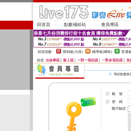
回首頁
點數補給站
會員專區
恭喜七月份消費排行前十名會員 獲得免費點數~
No.3
No.4
-贈點
8,000
點
-贈點
7,0
LV76098**
LV52777**
No.7
No.8
-贈點
4,000
點
-贈點
3,
LV23213**
LV70847**
頻道指數
限制級(火辣)
輔導級(曖昧)
普通級
頻道
台妹專區
│
新人區
│
一對一視訊區
│
一對多視訊區
│
免
我的點數銀
帳 號
密 碼
圖片驗證