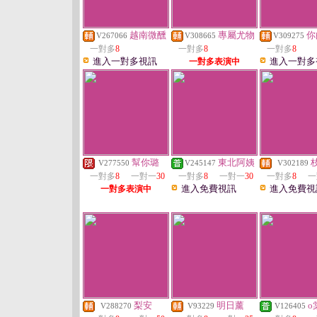
越南微醺
專屬尤物
你
V267066
V308665
V309275
一對多
8
一對多
8
一對多
8
進入一對多視訊
進入一對多
一對多表演中
幫你璐
東北阿姨
V277550
V245147
V302189
一對多
8
一對一
30
一對多
8
一對一
30
一對多
8
一
進入免費視訊
進入免費視
一對多表演中
梨安
明日薰
o
V288270
V93229
V126405