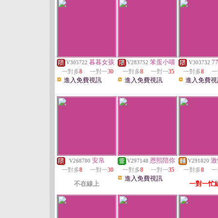
暮暮女孩
笨蛋小喵
7
V305722
V283752
V303732
一對多
8
一對一
30
一對多
8
一對一
35
一對多
8
一
進入免費視訊
進入免費視訊
進入免費視
安帛
恩熙陪你
激
V268780
V297148
V291820
一對多
8
一對一
30
一對多
8
一對一
35
一對多
8
一
進入免費視訊
不在線上
一對一忙