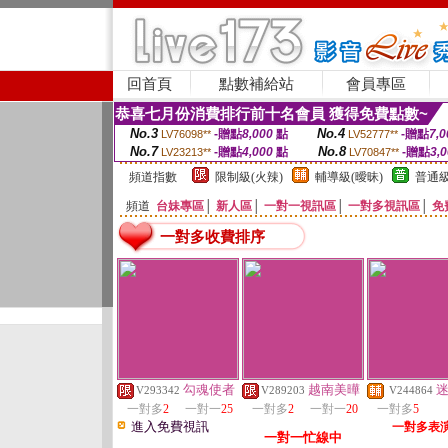
回首頁
點數補給站
會員專區
恭喜七月份消費排行前十名會員 獲得免費點數~
No.3
No.4
-贈點
8,000
點
-贈點
7,0
LV76098**
LV52777**
No.7
No.8
-贈點
4,000
點
-贈點
3,
LV23213**
LV70847**
頻道指數
限制級(火辣)
輔導級(曖昧)
普通級
頻道
台妹專區
│
新人區
│
一對一視訊區
│
一對多視訊區
│
免
一對多收費排序
勾魂使者
越南美曄
V293342
V289203
V244864
一對多
2
一對一
25
一對多
2
一對一
20
一對多
5
進入免費視訊
一對多表
一對一忙線中