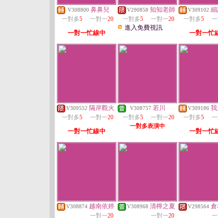
鼻鼻兒
知知老師
細
V308800
V290858
V309102
一對多
5
一對一
20
一對多
5
一對一
20
一對多
5
一
進入免費視訊
一對一忙線中
一對一忙
隔岸觀火
若川
我
V309552
V308757
V309186
一對多
5
一對一
20
一對多
5
一對一
20
一對多
5
一
一對多表演中
一對一忙線中
一對一忙
越南依婷
清檸之夏
倉
V308874
V308968
V298564
一對一
20
一對一
20
一