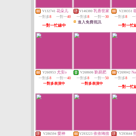
花朵儿
乳香世家
V132741
V146380
V238351
一對多
8
一對一
40
一對多
8
一對一
30
一對多
8
一
進入免費視訊
一對一忙線中
一對一忙
尤安o
劉易肥
Na
V260953
V268606
V269042
一對多
8
一對一
40
一對多
8
一對一
50
一對多
8
一
一對多表演中
一對多表演中
一對一忙
愛神
依依咘捨
V286594
V293223
V293644