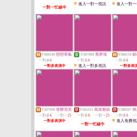
進入一對一視訊
進入一對一
一對一忙線中
戀戀香氣
喬夢瑤
銷
V309539
V307909
V306154
一對多
6
一對多
6
一對多
6
進入一對多視訊
一對多表演中
一對多表
發酵泡芙
風燒魅姐
桃
V307956
V305351
V288207
一對多
6
一對一
25
一對多
6
一對一
25
一對多
6
一
進入免費視
一對多表演中
一對一忙線中